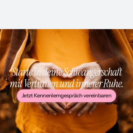
abzielt. Physiotherapie hingegen ist meist eine
individuelle Einzelbehandlung, die gezielt akute
Arzt aufsuchen und Verordnung erhalten
Beschwerden behandelt. In unserer Praxis in
Genehmigung durch die Krankenkasse Termin
Ulm ergänzen sich beide Therapieformen
bei Physiotherapie Andrea Rommel in Ulm
sinnvoll.
vereinbaren 😉 Dann können wir gemeinsam
starten Wenn Sie Fragen haben oder unsicher
sind, ob Rehasport für Sie geeignet ist, beraten
wir Sie gerne persönlich.
Starte in deine Schwangerschaft
mit Vertrauen und innerer Ruhe.
Jetzt Kennenlerngespräch vereinbaren