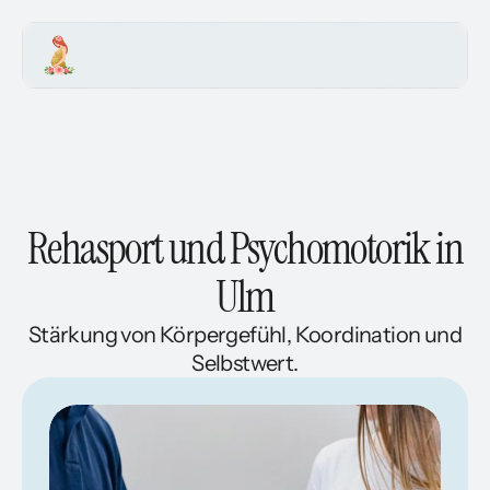
Schwangerschaft
Geburtsbegleitung
Rückbildung
Rehasport und Psychomotorik in
Mikronährstoffe
Ulm
Rehasport
Stärkung von Körpergefühl, Koordination und
Hypnose
Selbstwert.
Kontakt